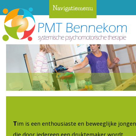
T
im is een enthousiaste en beweeglijke jongen
die door iedereen een druktemaker wordt 